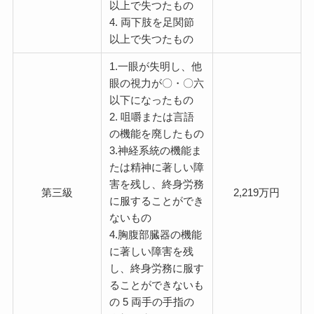
以上で失つたもの
4. 両下肢を足関節
以上で失つたもの
1.一眼が失明し、他
眼の視力が〇・〇六
以下になったもの
2. 咀嚼または言語
の機能を廃したもの
3.神経系統の機能ま
たは精神に著しい障
害を残し、終身労務
第三級
2,219万円
に服することができ
ないもの
4.胸腹部臓器の機能
に著しい障害を残
し、終身労務に服す
ることができないも
の 5 両手の手指の