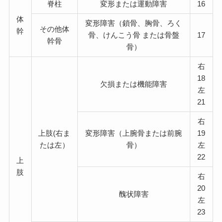
脊柱
変形または運動障害
16
体
変形障害（鎖骨、胸骨、ろく
その他体
幹
骨、けんこう骨 または骨盤
17
幹骨
骨）
右
18
欠損または機能障害
左
21
右
上肢(右ま
変形障害（上腕骨または前腕
19
たは左）
骨）
左
22
上
肢
右
20
醜状障害
左
23