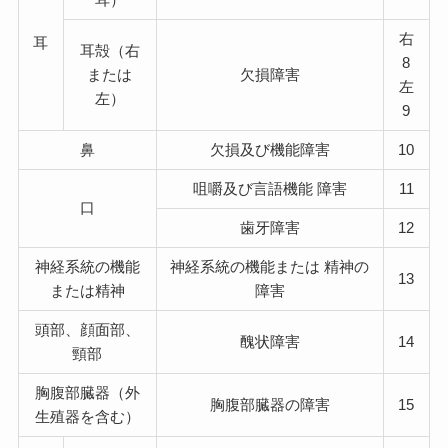
右
耳
耳殻（右
8
または
欠損障害
左
左）
9
鼻
欠損及び機能障害
10
咀嚼及び言語機能 障害
11
口
歯牙障害
12
神経系統の機能
神経系統の機能または 精神の
13
または精神
障害
頭部、顔面部、
醜状障害
14
頸部
胸腹部臓器（外
胸腹部臓器の障害
15
生殖器を含む）