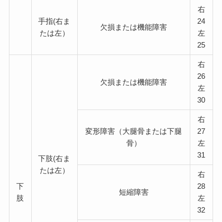
右
手指(右ま
24
欠損または機能障害
たは左）
左
25
右
26
欠損または機能障害
左
30
右
変形障害（大腿骨または下腿
27
骨）
左
31
下肢(右ま
たは左）
右
下
28
短縮障害
肢
左
32