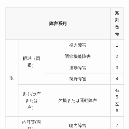
系
列
障害系列
番
号
視力障害
1
調節機能障害
2
眼球（両
眼）
運動障害
3
眼
視野障害
4
右
まぶた(右
5
または
欠損または運動障害
左
左）
6
内耳等(両
聴力障害
7
耳）