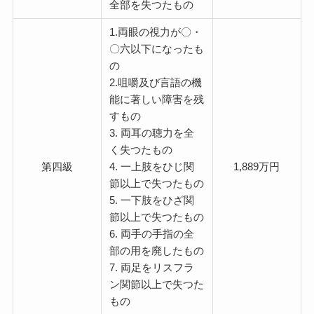
全部を失つたもの
1.両眼の視力が〇・
〇六以下になったも
の
2.咀嚼及び言語の機
能に著しい障害を残
すもの
3. 両耳の聴力を全
く失つたもの
第四級
4. 一上肢をひじ関
1,889万円
節以上で失つたもの
5. 一下肢をひざ関
節以上で失つたもの
6. 両手の手指の全
部の用を廃したもの
7. 両足をリスフラ
ン関節以上で失つた
もの