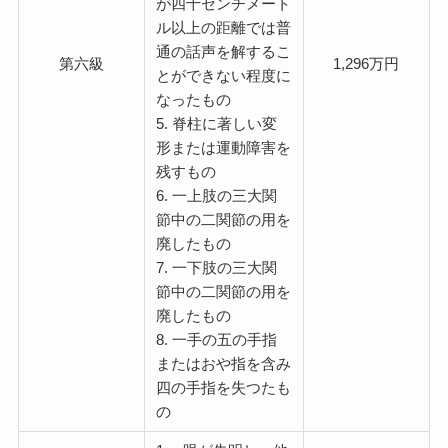
が四十センチメート
ル以上の距離では普
通の話声を解するこ
第六級
1,296万円
とができない程度に
なったもの
5. 脊柱に著しい変
形または運動障害を
残すもの
6. 一上肢の三大関
節中の二関節の用を
廃したもの
7. 一下肢の三大関
節中の二関節の用を
廃したもの
8. 一手の五の手指
またはおや指を含み
四の手指を失つたも
の