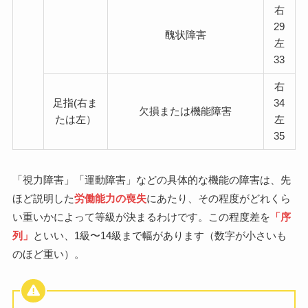
右
29
醜状障害
左
33
右
足指(右ま
34
欠損または機能障害
たは左）
左
35
「視力障害」「運動障害」などの具体的な機能の障害は、先
ほど説明した
労働能力の喪失
にあたり、その程度がどれくら
い重いかによって等級が決まるわけです。この程度差を
「序
列」
といい、1級〜14級まで幅があります（数字が小さいも
のほど重い）。