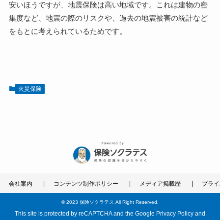
安いほうですが、地震保険は高い地域です。これは建物の密
集度など、地震の際のリスクや、過去の地震被害の統計など
をもとに考えられているためです。
火災保険
会社案内
コンテンツ制作ポリシー
メディア掲載歴
プライ
©
2023 保険ソクラテス All Right Reserved.
This site is protected by reCAPTCHA and the Google
Privacy Policy
and