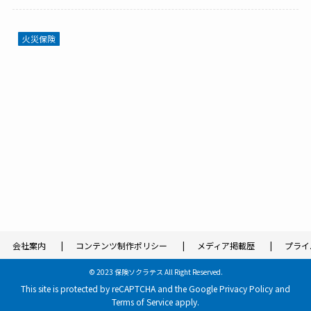
火災保険
会社案内
コンテンツ制作ポリシー
メディア掲載歴
プライ
©
2023 保険ソクラテス All Right Reserved.
This site is protected by reCAPTCHA and the Google
Privacy Policy
and
Terms of Service
apply.