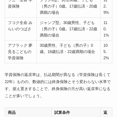
資保険
（男の子）0歳。17歳払済・20歳
2.
満期の場合
9%
フコク生命 み
ジャンプ型。30歳男性、子ども
11
らいのつばさ
（男の子）0歳。17歳払済・22歳
0.
満期の場合
1%
アフラック 夢
30歳男性、子ども（男の子）0
10
見るこどもの
歳。18歳払済・22歳満期の場合
5.
学資保険
2%
学資保険の返戻率は、払込期間が異なる（学資保険は長くて
22年）ものの、数値的には終身保険とそう変わらない水準で
す。据え置きすることで、終身保険の方が高い返戻率になる
ことが多いでしょう。
商品
試算条件
返