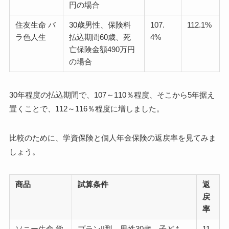
円の場合
住友生命 バ
30歳男性、保険料
107.
112.1%
ラ色人生
払込期間60歳、死
4%
亡保険金額490万円
の場合
30年程度の払込期間で、107～110％程度、そこから5年据え
置くことで、112～116％程度に増しました。
比較のために、学資保険と個人年金保険の返戻率を見てみま
しょう。
商品
試算条件
返
戻
率
ソニー生命 学
プランII型。男性30歳、子ども
11