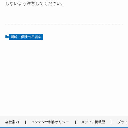
しないよう注意してください。
図解！保険の用語集
会社案内
コンテンツ制作ポリシー
メディア掲載歴
プライ
©
2023 保険ソクラテス All Right Reserved.
This site is protected by reCAPTCHA and the Google
Privacy Policy
and
Terms of Service
apply.