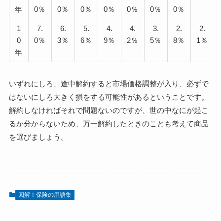
年
0％
0％
0％
0％
0％
0％
0％
1
7.
6.
5.
4.
4.
3.
2.
2.
0
0％
3％
6％
9％
2％
5％
8％
1％
年
いずれにしろ、途中解約すると市場価格調整が入り、必ずで
はないにしろ大きく損をする可能性があるということです。
解約しなければそれで問題ないのですが、世の中なにが起こ
るか分からないため、万一解約したときのことも考えて商品
を選びましょう。
図解！保険の用語集