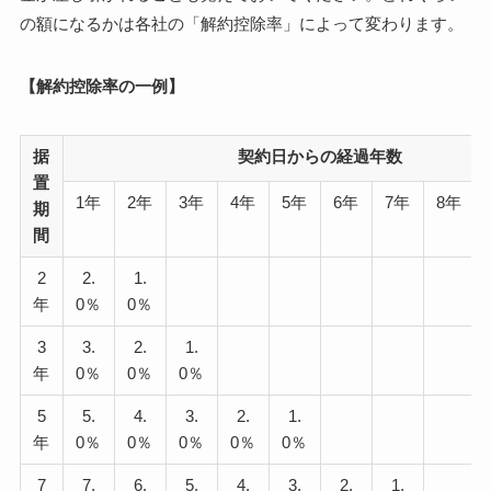
の額になるかは各社の「解約控除率」によって変わります。
【解約控除率の一例】
据
契約日からの経過年数
置
1年
2年
3年
4年
5年
6年
7年
8年
期
間
2
2.
1.
年
0％
0％
3
3.
2.
1.
年
0％
0％
0％
5
5.
4.
3.
2.
1.
年
0％
0％
0％
0％
0％
7
7.
6.
5.
4.
3.
2.
1.