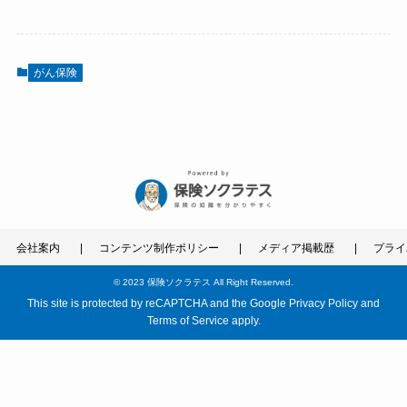
がん保険
会社案内
コンテンツ制作ポリシー
メディア掲載歴
プライ
©
2023 保険ソクラテス All Right Reserved.
This site is protected by reCAPTCHA and the Google
Privacy Policy
and
Terms of Service
apply.