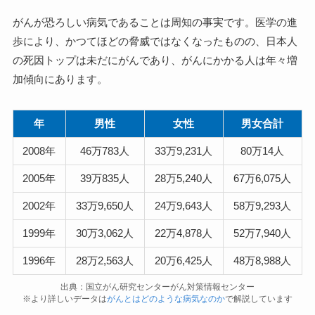
がんが恐ろしい病気であることは周知の事実です。医学の進
歩により、かつてほどの脅威ではなくなったものの、日本人
の死因トップは未だにがんであり、がんにかかる人は年々増
加傾向にあります。
年
男性
女性
男女合計
2008年
46万783人
33万9,231人
80万14人
2005年
39万835人
28万5,240人
67万6,075人
2002年
33万9,650人
24万9,643人
58万9,293人
1999年
30万3,062人
22万4,878人
52万7,940人
1996年
28万2,563人
20万6,425人
48万8,988人
出典：国立がん研究センターがん対策情報センター
※より詳しいデータは
がんとはどのような病気なのか
で解説しています