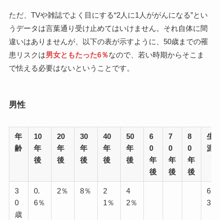
ただ、TVや雑誌でよく目にする“2人に1人ががんになる”とい
うデータは言葉通り受け止めてはいけません。それ自体に間
違いはありませんが、以下の表が示すように、50歳までの罹
患リスクは
男女ともたった6％
なので、若い時期からそこま
で怯える必要はないということです。
男性
年
10
20
30
40
50
6
7
8
生
齢
年
年
年
年
年
0
0
0
涯
後
後
後
後
後
年
年
年
後
後
後
3
0.
2％
8％
2
4
6
0
6％
1％
2％
3％
歳