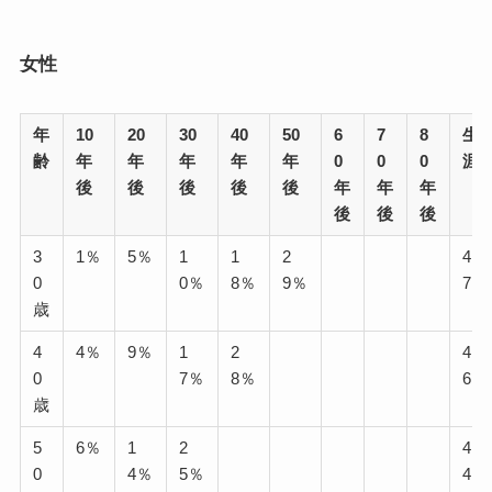
女性
年
10
20
30
40
50
6
7
8
生
齢
年
年
年
年
年
0
0
0
涯
後
後
後
後
後
年
年
年
後
後
後
3
1％
5％
1
1
2
4
0
0％
8％
9％
7％
歳
4
4％
9％
1
2
4
0
7％
8％
6％
歳
5
6％
1
2
4
0
4％
5％
4％