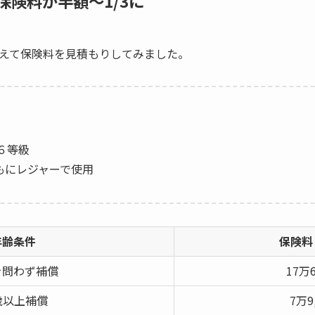
険料が半額～1/3に
えて保険料を見積もりしてみました。
６等級
もにレジャーで使用
年齢条件
保険料
を問わず補償
17万6
歳以上補償
7万9