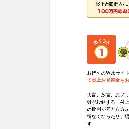
お持ちのWebサイト
て炎上お見舞金を
失言、放言、悪ノリ
難が殺到する「炎
の批判が四方八方
得なくなったり、
す。