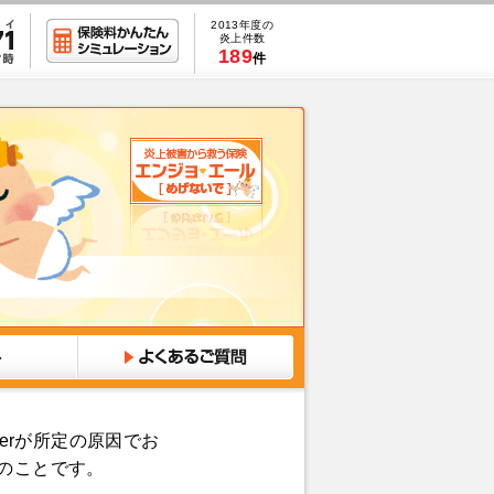
2013年度の
炎上件数
189
件
erが所定の原因でお
のことです。