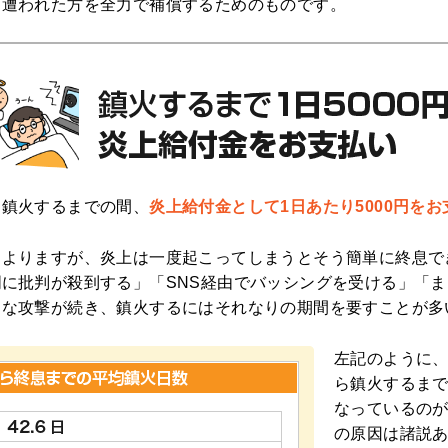
に遭われた方を全力で補償するためのものです。
ら鎮火するまでの間、
炎上給付金として1日あたり5000円を
もよりますが、炎上は一度起こってしまうとそう簡単に終息で
に批判が殺到する」「SNS経由でバッシングを受ける」「
拗な攻撃が続き、鎮火するにはそれなりの期間を要すことが多
左記のように
ら鎮火するま
なっているの
の原因は諸説