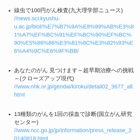
線虫で100円がん検査(九大理学部ニュース)
//news.sci.kyushu-
u.ac.jp/biol/%E7%B7%9A%E8%99%AB%E3%8
1%A7%EF%BC%91%EF%BC%90%EF%BC%
90%E5%86%86%E3%81%8C%E3%82%93%E
6%A4%9C%E6%9F%BB/
あなたのがん 見つけます～超早期治療への挑戦
～(クローズアップ現代)
//www.nhk.or.jp/gendai/kiroku/detail02_3677_all.
html
13種類のがんを1回の採血で診断(国立がん研究
センター)
//www.ncc.go.jp/jp/information/press_release_2
0140818.html