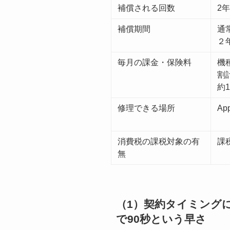
補償される回数
2
補償期間
通
２
毎月の課金・保険料
機
割
約1
修理できる場所
Ap
消費税の課税対象の有
課
無
（1）契約タイミング
で90秒という早さ