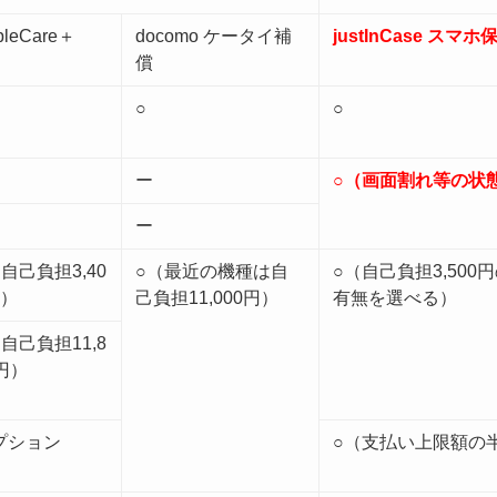
pleCare＋
docomo ケータイ補
justInCase スマホ
償
○
○
ー
○（画面割れ等の状
ー
自己負担3,40
○（最近の機種は自
○（自己負担3,500
円）
己負担11,000円）
有無を選べる）
自己負担11,8
円）
プション
○（支払い上限額の