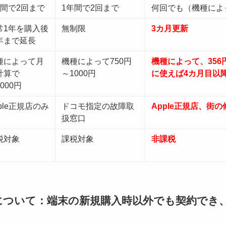
年間で2回まで
1年間で2回まで
何回でも（機種によっ
常1年を購入後
無制限
3カ月更新
年まで延長
種によって月
機種によって750円
機種によって、356
計算で
～1000円
に使えば4カ月目以降
000円
ple正規店のみ
ドコモ指定の故障取
Apple正規店、街
扱窓口
税対象
課税対象
非課税
について：端末の新規購入時以外でも契約でき