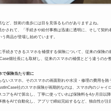
う話など、技術の進歩には目を見張るものがありますよね。
が活かされて、「手続きや給付事務は迅速に透明に、そして契約
いう商品が登場し始めています。
に手続きできるスマホを補償する保険について、従来の保険の
InCase畑社長にも取材し、従来のスマホの補償とどう違うのか
スマホで保険当たり前に
らないスマホ。そのスマホの画面割れや水没・修理の費用を賄
ustInCase社のスマホ保険が画期的なのは、スマホ内のジャ
スコアをAIで算出し、丁寧に使っていれば保険料を4か月目以
事務をAIで自動化し、アプリで締結完結するなど、独自性が注