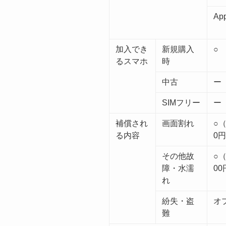
Ap
加入でき
新規購入
○
るスマホ
時
中古
ー
SIMフリー
ー
補償され
画面割れ
○（
る内容
0
その他故
○（
障・水濡
00
れ
紛失・盗
オ
難