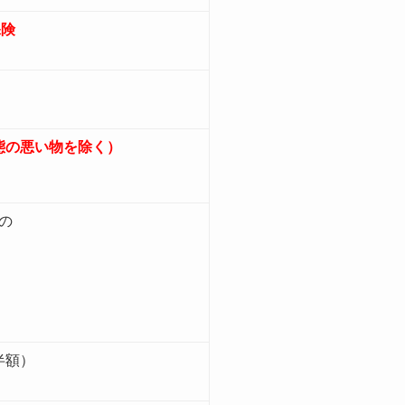
保険
態の悪い物を除く）
円の
半額）