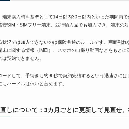
、端末購入時を基準として14日以内30日以内といった期間内
安SIM・SIMフリー端末、並行輸入品でも加入でき、端末の
る状況では加入できないのは保険共通のルールです。画面割れ
末に関する情報（IMEI）、スマホの自撮り動画などをもと
合は契約できません。
ロードして、手続きも約90秒で契約完結するという迅速さには
にもハードルは低いと言えます。
見直しについて：3カ月ごとに更新して見直せ